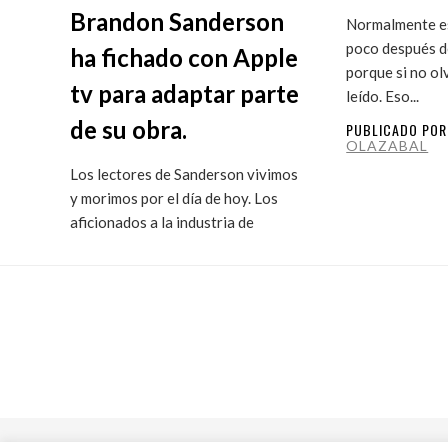
Brandon Sanderson
Normalmente es
poco después de
ha fichado con Apple
porque si no ol
tv para adaptar parte
leído. Eso...
de su obra.
PUBLICADO PO
OLAZABAL
Los lectores de Sanderson vivimos
y morimos por el día de hoy. Los
aficionados a la industria de
ficción...
PUBLICADO POR
MARITXU
OLAZABAL