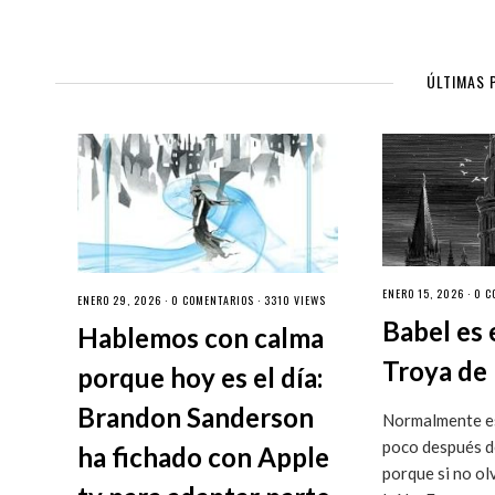
ÚLTIMAS 
ENERO 15, 2026 ·
0 C
ENERO 29, 2026 ·
0 COMENTARIOS
· 3310 VIEWS
Babel es 
Hablemos con calma
Troya de 
porque hoy es el día:
Brandon Sanderson
Normalmente es
poco después de
ha fichado con Apple
porque si no ol