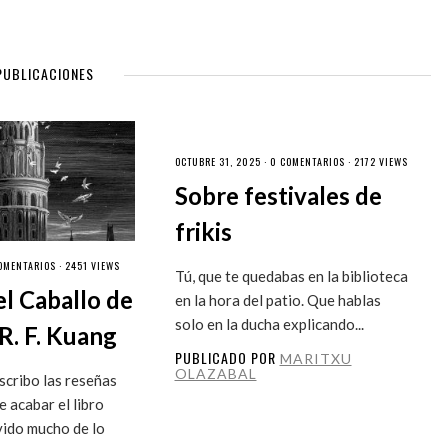
PUBLICACIONES
OCTUBRE 31, 2025 ·
0 COMENTARIOS
· 2172 VIEWS
Sobre festivales de
frikis
OMENTARIOS
· 2451 VIEWS
Tú, que te quedabas en la biblioteca
el Caballo de
en la hora del patio. Que hablas
solo en la ducha explicando...
R. F. Kuang
PUBLICADO POR
MARITXU
OLAZABAL
cribo las reseñas
 acabar el libro
vido mucho de lo