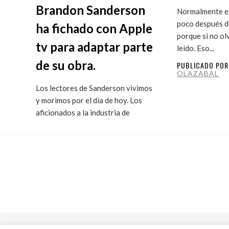
Brandon Sanderson
Normalmente es
poco después de
ha fichado con Apple
porque si no ol
tv para adaptar parte
leído. Eso...
de su obra.
PUBLICADO PO
OLAZABAL
Los lectores de Sanderson vivimos
y morimos por el día de hoy. Los
aficionados a la industria de
ficción...
PUBLICADO POR
MARITXU
OLAZABAL