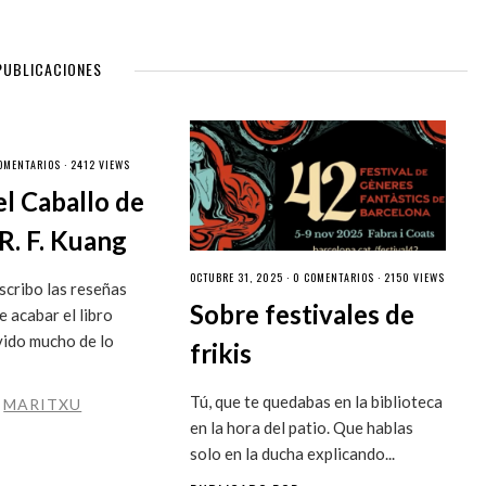
PUBLICACIONES
OMENTARIOS
· 2412 VIEWS
el Caballo de
R. F. Kuang
OCTUBRE 31, 2025 ·
0 COMENTARIOS
· 2150 VIEWS
cribo las reseñas
Sobre festivales de
 acabar el libro
vido mucho de lo
frikis
Tú, que te quedabas en la biblioteca
R
MARITXU
en la hora del patio. Que hablas
solo en la ducha explicando...