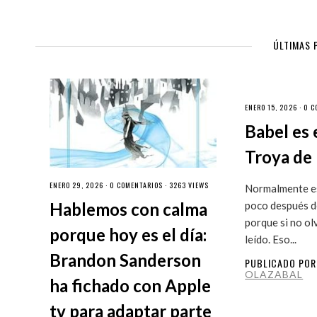
ÚLTIMAS 
ENERO 15, 2026 ·
0 C
Babel es 
Troya de 
ENERO 29, 2026 ·
0 COMENTARIOS
· 3263 VIEWS
Normalmente es
Hablemos con calma
poco después de
porque si no ol
porque hoy es el día:
leído. Eso...
Brandon Sanderson
PUBLICADO PO
OLAZABAL
ha fichado con Apple
tv para adaptar parte