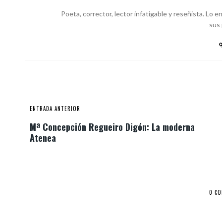
Poeta, corrector, lector infatigable y reseñista. Lo
sus
ENTRADA ANTERIOR
Mª Concepción Regueiro Digón: La moderna
Atenea
0 C