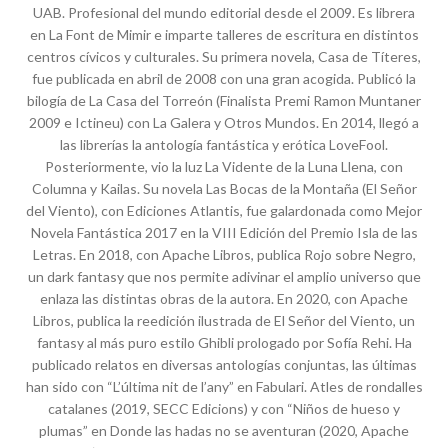
UAB. Profesional del mundo editorial desde el 2009. Es librera
en La Font de Mimir e imparte talleres de escritura en distintos
centros cívicos y culturales. Su primera novela, Casa de Títeres,
fue publicada en abril de 2008 con una gran acogida. Publicó la
bilogía de La Casa del Torreón (Finalista Premi Ramon Muntaner
2009 e Ictineu) con La Galera y Otros Mundos. En 2014, llegó a
las librerías la antología fantástica y erótica LoveFool.
Posteriormente, vio la luz La Vidente de la Luna Llena, con
Columna y Kailas. Su novela Las Bocas de la Montaña (El Señor
del Viento), con Ediciones Atlantis, fue galardonada como Mejor
Novela Fantástica 2017 en la VIII Edición del Premio Isla de las
Letras. En 2018, con Apache Libros, publica Rojo sobre Negro,
un dark fantasy que nos permite adivinar el amplio universo que
enlaza las distintas obras de la autora. En 2020, con Apache
Libros, publica la reedición ilustrada de El Señor del Viento, un
fantasy al más puro estilo Ghibli prologado por Sofía Rehi. Ha
publicado relatos en diversas antologías conjuntas, las últimas
han sido con “L’última nit de l’any” en Fabulari. Atles de rondalles
catalanes (2019, SECC Edicions) y con “Niños de hueso y
plumas” en Donde las hadas no se aventuran (2020, Apache