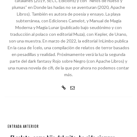
catalanes (2019, SECC Edicions) y con “Niños de hueso y
plumas” en Donde las hadas no se aventuran (2020, Apache
Libros). También es autora de poesía y ensayo. La playa
subterránea, con Ediciones Camelot, y Manual de Magia
Moderna y Magia Lunar (publicado bajo seudónimo y con
traducción al polaco con editorial Muza), con Kepler, de Urano,
son una muestra. En marzo de 2022, la editorial InLimbo publica
En la casa de Ícelo, una compilación de relatos de terror basados
en pesadillas y realidad. Próximamente verá la luz la segunda
parte del dark fantasy Rojo sobre Negro (con Apache Libros) y
una nueva novela de cifi, de la que por ahora no podemos contar
más.
ENTRADA ANTERIOR