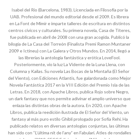
Isabel del Río (Barcelona, 1983). Licenciada en Filosofía por la
UAB. Profesional del mundo editorial desde el 2009. Es librera
en La Font de Mimir e imparte talleres de escritura en distintos
centros cívicos y culturales. Su primera novela, Casa de Títeres,
fue publicada en abril de 2008 con una gran acogida. Publicó la
bilogía de La Casa del Torreón (Finalista Premi Ramon Muntaner
2009 e Ictineu) con La Galera y Otros Mundos. En 2014, llegó a
las librerías la antología fantástica y erótica LoveFool.
Posteriormente, vio la luz La Vidente de la Luna Llena, con
Columna y Kailas. Su novela Las Bocas de la Montaña (El Señor
del Viento), con Ediciones Atlantis, fue galardonada como Mejor
Novela Fantástica 2017 en la VIII Edición del Premio Isla de las
Letras. En 2018, con Apache Libros, publica Rojo sobre Negro,
un dark fantasy que nos permite adivinar el amplio universo que
enlaza las distintas obras de la autora. En 2020, con Apache
Libros, publica la reedición ilustrada de El Señor del Viento, un
fantasy al más puro estilo Ghibli prologado por Sofía Rehi. Ha
publicado relatos en diversas antologías conjuntas, las últimas
han sido con “L’última nit de l’any” en Fabulari. Atles de rondalles