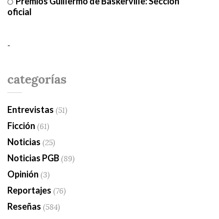
Premios Guillermo de Baskerville: Sección
oficial
-
categorías
Entrevistas
(51)
Ficción
(61)
Noticias
(25)
Noticias PGB
(89)
Opinión
(3)
Reportajes
(76)
Reseñas
(584)