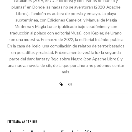
catalanes (2019, SECC Edicions) y con “Niños de hueso y
plumas” en Donde las hadas no se aventuran (2020, Apache
Libros). También es autora de poesía y ensayo. La playa
subterránea, con Ediciones Camelot, y Manual de Magia
Moderna y Magia Lunar (publicado bajo seudónimo y con
traducción al polaco con editorial Muza), con Kepler, de Urano,
son una muestra. En marzo de 2022, la editorial InLimbo publica
En la casa de Ícelo, una compilación de relatos de terror basados
en pesadillas y realidad. Próximamente verá la luz la segunda
parte del dark fantasy Rojo sobre Negro (con Apache Libros) y
una nueva novela de cifi, de la que por ahora no podemos contar
más.
ENTRADA ANTERIOR