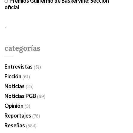
Premios Guillermo de Baskerville: Sección
oficial
-
categorías
Entrevistas
(51)
Ficción
(61)
Noticias
(25)
Noticias PGB
(89)
Opinión
(3)
Reportajes
(76)
Reseñas
(584)