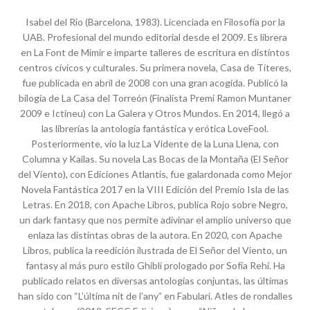
Isabel del Río (Barcelona, 1983). Licenciada en Filosofía por la
UAB. Profesional del mundo editorial desde el 2009. Es librera
en La Font de Mimir e imparte talleres de escritura en distintos
centros cívicos y culturales. Su primera novela, Casa de Títeres,
fue publicada en abril de 2008 con una gran acogida. Publicó la
bilogía de La Casa del Torreón (Finalista Premi Ramon Muntaner
2009 e Ictineu) con La Galera y Otros Mundos. En 2014, llegó a
las librerías la antología fantástica y erótica LoveFool.
Posteriormente, vio la luz La Vidente de la Luna Llena, con
Columna y Kailas. Su novela Las Bocas de la Montaña (El Señor
del Viento), con Ediciones Atlantis, fue galardonada como Mejor
Novela Fantástica 2017 en la VIII Edición del Premio Isla de las
Letras. En 2018, con Apache Libros, publica Rojo sobre Negro,
un dark fantasy que nos permite adivinar el amplio universo que
enlaza las distintas obras de la autora. En 2020, con Apache
Libros, publica la reedición ilustrada de El Señor del Viento, un
fantasy al más puro estilo Ghibli prologado por Sofía Rehi. Ha
publicado relatos en diversas antologías conjuntas, las últimas
han sido con “L’última nit de l’any” en Fabulari. Atles de rondalles