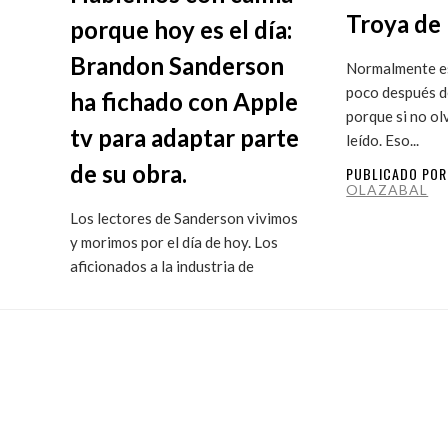
Troya de 
porque hoy es el día:
Brandon Sanderson
Normalmente es
poco después de
ha fichado con Apple
porque si no ol
tv para adaptar parte
leído. Eso...
de su obra.
PUBLICADO PO
OLAZABAL
Los lectores de Sanderson vivimos
y morimos por el día de hoy. Los
aficionados a la industria de
ficción...
PUBLICADO POR
MARITXU
OLAZABAL