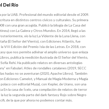
l Del Río
ía por la UAB. Profesional del mundo editorial desde el 2009.
critura en distintos centros cívicos y culturales. Su primera
008 con una gran acogida. Publicó la bilogía de La Casa del
ineu) con La Galera y Otros Mundos. En 2014, llegó a las
 Posteriormente, vio la luz La Vidente de la Luna Llena, con
aña (El Señor del Viento), con Ediciones Atlantis, fue
 VIII Edición del Premio Isla de las Letras. En 2018, con
tasy que nos permite adivinar el amplio universo que enlaza
ibros, publica la reedición ilustrada de El Señor del Viento,
 Sofía Rehi. Ha publicado relatos en diversas antologías
l’any” en Fabulari. Atles de rondalles catalanes (2019, SECC
 las hadas no se aventuran (2020, Apache Libros). También
 con Ediciones Camelot, y Manual de Magia Moderna y Magia
 polaco con editorial Muza), con Kepler, de Urano, son una
ca En la casa de Ícelo, una compilación de relatos de terror
 la luz la segunda parte del dark fantasy Rojo sobre Negro
cifi, de la que por ahora no podemos contar más.