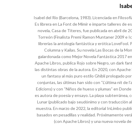
Isabe
Isabel del Río (Barcelona, 1983). Licenciada en Filosof
Es librera en La Font de Mimir e imparte talleres de es
novela, Casa de Títeres, fue publicada en abril de 2
Torreón (Finalista Premi Ramon Muntaner 2009 e Ict
librerías la antología fantástica y erótica LoveFool.
Columna y Kailas. Su novela Las Bocas de la Mont
galardonada como Mejor Novela Fantástica 2017 en la
Apache Libros, publica Rojo sobre Negro, un dark fan
las distintas obras de la autora. En 2020, con Apache L
un fantasy al más puro estilo Ghibli prologado por
conjuntas, las últimas han sido con “L’última nit de 
Edicions) y con “Niños de hueso y plumas” en Donde
es autora de poesía y ensayo. La playa subterránea,
Lunar (publicado bajo seudónimo y con traducción al
muestra. En marzo de 2022, la editorial InLimbo publi
basados en pesadillas y realidad. Próximamente verá
(con Apache Libros) y una nueva novela de 