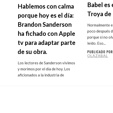
Babel es 
Hablemos con calma
Troya de 
porque hoy es el día:
Brandon Sanderson
Normalmente es
poco después de
ha fichado con Apple
porque si no ol
tv para adaptar parte
leído. Eso...
de su obra.
PUBLICADO PO
OLAZABAL
Los lectores de Sanderson vivimos
y morimos por el día de hoy. Los
aficionados a la industria de
ficción...
PUBLICADO POR
MARITXU
OLAZABAL