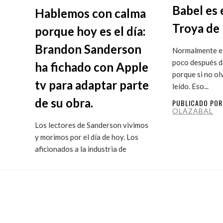
Babel es 
Hablemos con calma
Troya de 
porque hoy es el día:
Brandon Sanderson
Normalmente es
poco después de
ha fichado con Apple
porque si no ol
tv para adaptar parte
leído. Eso...
de su obra.
PUBLICADO PO
OLAZABAL
Los lectores de Sanderson vivimos
y morimos por el día de hoy. Los
aficionados a la industria de
ficción...
PUBLICADO POR
MARITXU
OLAZABAL