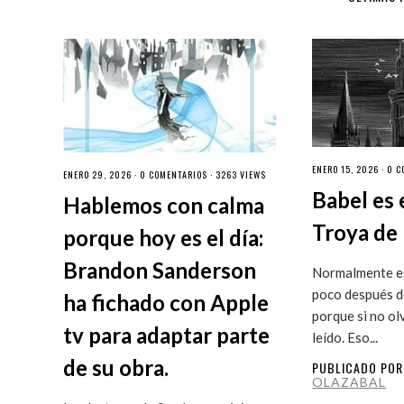
ENERO 15, 2026 ·
0 C
ENERO 29, 2026 ·
0 COMENTARIOS
· 3263 VIEWS
Babel es 
Hablemos con calma
Troya de 
porque hoy es el día:
Brandon Sanderson
Normalmente es
poco después de
ha fichado con Apple
porque si no ol
tv para adaptar parte
leído. Eso...
de su obra.
PUBLICADO PO
OLAZABAL