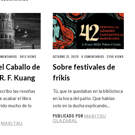
OMENTARIOS
· 2412 VIEWS
OCTUBRE 31, 2025 ·
0 COMENTARIOS
· 2150 VIEWS
el Caballo de
Sobre festivales de
R. F. Kuang
frikis
cribo las reseñas
Tú, que te quedabas en la biblioteca
 acabar el libro
en la hora del patio. Que hablas
vido mucho de lo
solo en la ducha explicando...
PUBLICADO POR
MARITXU
OLAZABAL
R
MARITXU