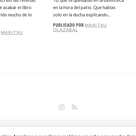
 acabar el libro
en la hora del patio. Que hablas
vido mucho de lo
solo en la ducha explicando...
PUBLICADO POR
MARITXU
OLAZABAL
R
MARITXU
Copyright © 2018 Libros Prohibidos •
Política de privacidad