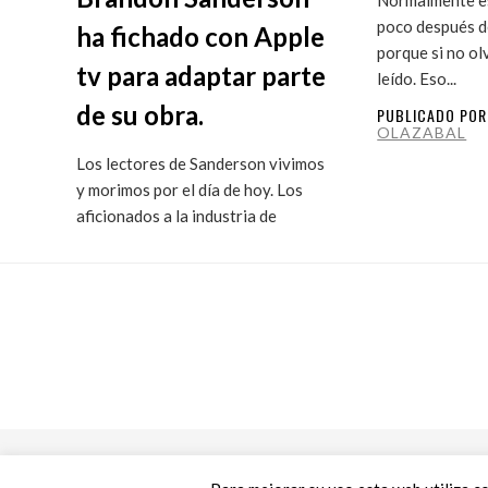
poco después de
ha fichado con Apple
porque si no ol
tv para adaptar parte
leído. Eso...
de su obra.
PUBLICADO PO
OLAZABAL
Los lectores de Sanderson vivimos
y morimos por el día de hoy. Los
aficionados a la industria de
ficción...
PUBLICADO POR
MARITXU
OLAZABAL