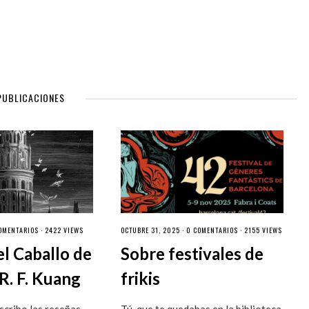
PUBLICACIONES
OMENTARIOS
· 2422 VIEWS
OCTUBRE 31, 2025 ·
0 COMENTARIOS
· 2155 VIEWS
el Caballo de
Sobre festivales de
R. F. Kuang
frikis
cribo las reseñas
Tú, que te quedabas en la biblioteca