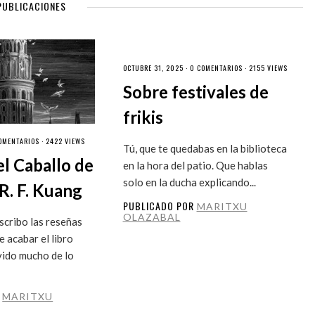
PUBLICACIONES
OCTUBRE 31, 2025 ·
0 COMENTARIOS
· 2155 VIEWS
Sobre festivales de
frikis
OMENTARIOS
· 2422 VIEWS
Tú, que te quedabas en la biblioteca
el Caballo de
en la hora del patio. Que hablas
solo en la ducha explicando...
R. F. Kuang
PUBLICADO POR
MARITXU
OLAZABAL
cribo las reseñas
 acabar el libro
vido mucho de lo
R
MARITXU