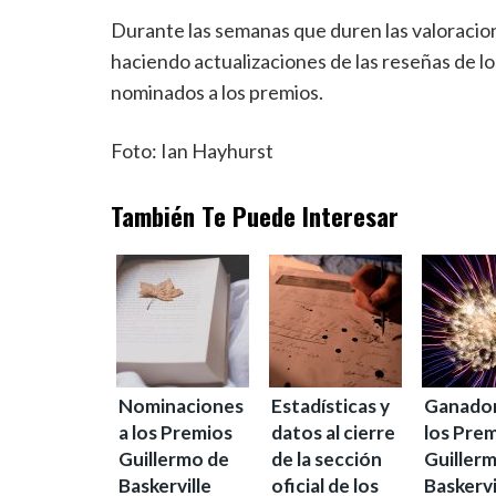
Durante las semanas que duren las valoracion
haciendo actualizaciones de las reseñas de lo
nominados a los premios.
Foto: Ian Hayhurst
También Te Puede Interesar
Nominaciones
Estadísticas y
Ganador
a los Premios
datos al cierre
los Pre
Guillermo de
de la sección
Guiller
Baskerville
oficial de los
Baskervi