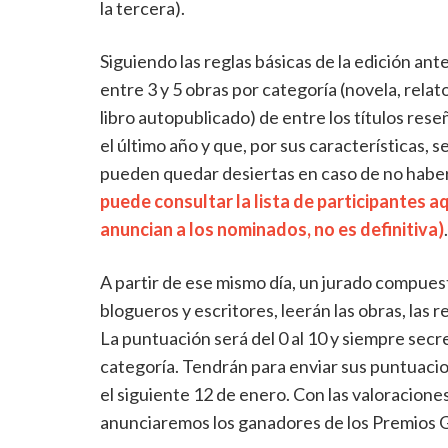
la tercera).
Siguiendo las reglas básicas de la edición ante
entre 3 y 5 obras por categoría (novela, relato
libro autopublicado) de entre los títulos re
el último año y que, por sus características,
pueden quedar desiertas en caso de no haber
puede consultar la lista de participantes aq
anuncian a los nominados, no es definitiva)
.
A partir de ese mismo día, un jurado compues
blogueros y escritores, leerán las obras, las 
La puntuación será del 0 al 10 y siempre secr
categoría. Tendrán para enviar sus puntuaci
el siguiente 12 de enero. Con las valoracione
anunciaremos los ganadores de los Premios Gu