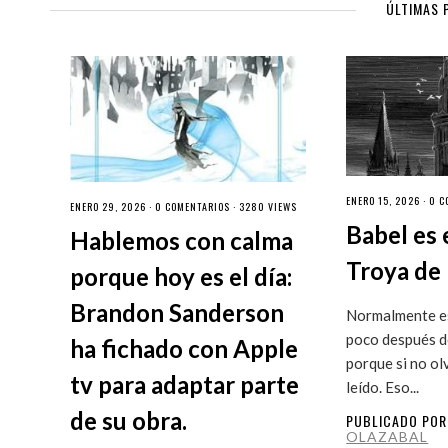
ÚLTIMAS 
ENERO 15, 2026 ·
0 C
ENERO 29, 2026 ·
0 COMENTARIOS
· 3280 VIEWS
Babel es 
Hablemos con calma
Troya de 
porque hoy es el día:
Brandon Sanderson
Normalmente es
poco después de
ha fichado con Apple
porque si no ol
tv para adaptar parte
leído. Eso...
de su obra.
PUBLICADO PO
OLAZABAL