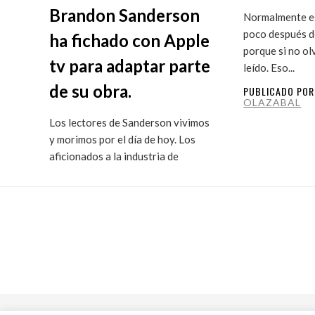
Brandon Sanderson
Normalmente es
poco después de
ha fichado con Apple
porque si no ol
tv para adaptar parte
leído. Eso...
de su obra.
PUBLICADO PO
OLAZABAL
Los lectores de Sanderson vivimos
y morimos por el día de hoy. Los
aficionados a la industria de
ficción...
PUBLICADO POR
MARITXU
OLAZABAL