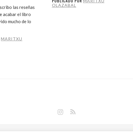
PUBLICADO POR
MARITXU
OLAZABAL
cribo las reseñas
 acabar el libro
vido mucho de lo
R
MARITXU