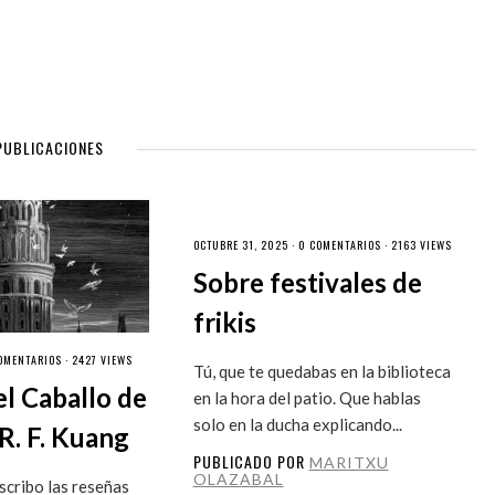
PUBLICACIONES
OCTUBRE 31, 2025 ·
0 COMENTARIOS
· 2163 VIEWS
Sobre festivales de
frikis
OMENTARIOS
· 2427 VIEWS
Tú, que te quedabas en la biblioteca
el Caballo de
en la hora del patio. Que hablas
solo en la ducha explicando...
R. F. Kuang
PUBLICADO POR
MARITXU
OLAZABAL
cribo las reseñas