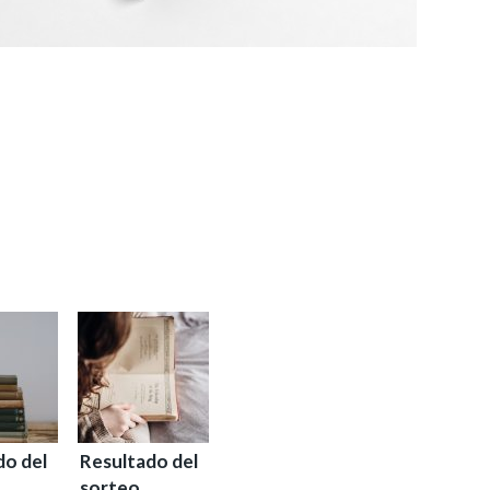
do del
Resultado del
sorteo