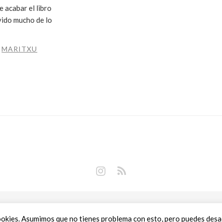
 acabar el libro
vido mucho de lo
R
MARITXU
Copyright © 2018 Libros Prohibidos •
Política de privacidad
ookies. Asumimos que no tienes problema con esto, pero puedes desact