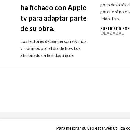
poco después de
ha fichado con Apple
porque si no ol
tv para adaptar parte
leído. Eso...
de su obra.
PUBLICADO PO
OLAZABAL
Los lectores de Sanderson vivimos
y morimos por el día de hoy. Los
aficionados a la industria de
ficción...
PUBLICADO POR
MARITXU
OLAZABAL
Para mejorar su uso esta web utiliza c