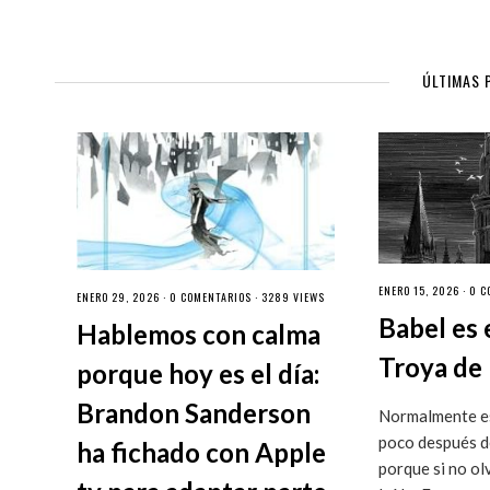
ÚLTIMAS 
ENERO 15, 2026 ·
0 C
ENERO 29, 2026 ·
0 COMENTARIOS
· 3289 VIEWS
Babel es 
Hablemos con calma
Troya de 
porque hoy es el día:
Brandon Sanderson
Normalmente es
poco después de
ha fichado con Apple
porque si no ol