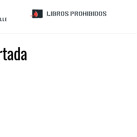
LLE
rtada