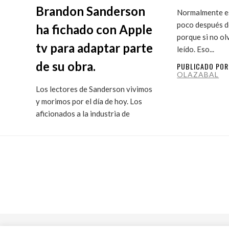
Brandon Sanderson
Normalmente es
poco después de
ha fichado con Apple
porque si no ol
tv para adaptar parte
leído. Eso...
de su obra.
PUBLICADO PO
OLAZABAL
Los lectores de Sanderson vivimos
y morimos por el día de hoy. Los
aficionados a la industria de
ficción...
PUBLICADO POR
MARITXU
OLAZABAL