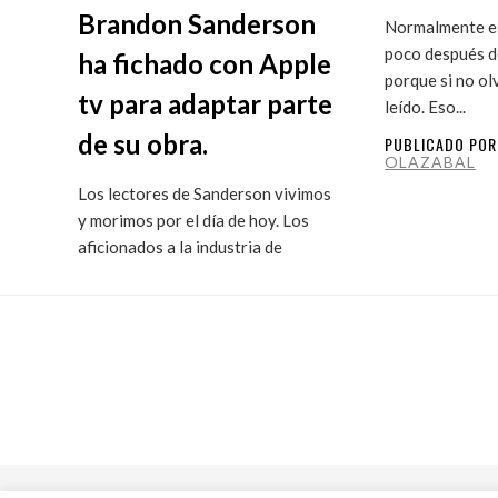
Brandon Sanderson
Normalmente es
poco después de
ha fichado con Apple
porque si no ol
tv para adaptar parte
leído. Eso...
de su obra.
PUBLICADO PO
OLAZABAL
Los lectores de Sanderson vivimos
y morimos por el día de hoy. Los
aficionados a la industria de
ficción...
PUBLICADO POR
MARITXU
OLAZABAL