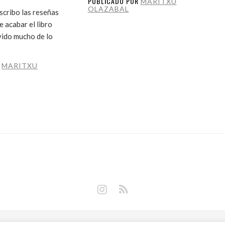
PUBLICADO POR
MARITXU
OLAZABAL
cribo las reseñas
 acabar el libro
vido mucho de lo
R
MARITXU