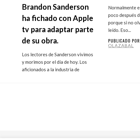
Brandon Sanderson
Normalmente es
poco después de
ha fichado con Apple
porque si no ol
tv para adaptar parte
leído. Eso...
de su obra.
PUBLICADO PO
OLAZABAL
Los lectores de Sanderson vivimos
y morimos por el día de hoy. Los
aficionados a la industria de
ficción...
PUBLICADO POR
MARITXU
OLAZABAL