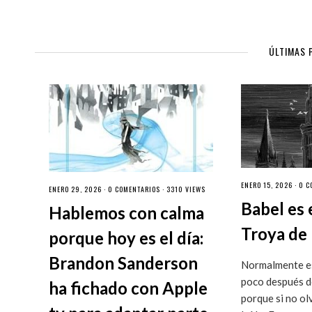
ÚLTIMAS 
ENERO 15, 2026 ·
0 C
ENERO 29, 2026 ·
0 COMENTARIOS
· 3310 VIEWS
Babel es 
Hablemos con calma
Troya de 
porque hoy es el día:
Brandon Sanderson
Normalmente es
poco después de
ha fichado con Apple
porque si no ol