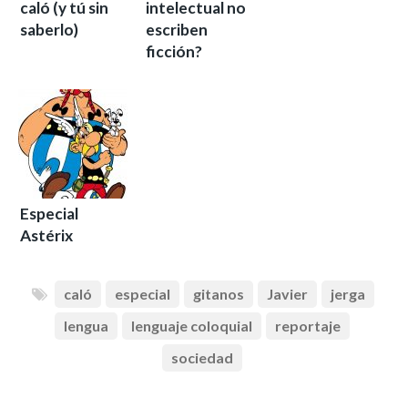
caló (y tú sin
intelectual no
saberlo)
escriben
ficción?
Especial
Astérix
caló
especial
gitanos
Javier
jerga
lengua
lenguaje coloquial
reportaje
sociedad