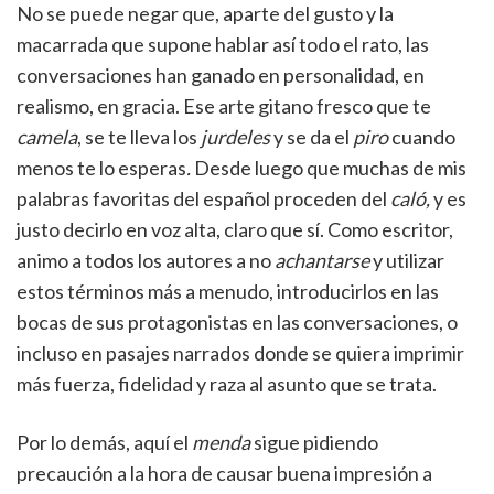
No se puede negar que, aparte del gusto y la
macarrada que supone hablar así todo el rato, las
conversaciones han ganado en personalidad, en
realismo, en gracia. Ese arte gitano fresco que te
camela
, se te lleva los
jurdeles
y se da el
piro
cuando
menos te lo esperas
.
Desde luego que muchas de mis
palabras favoritas del español proceden del
caló,
y es
justo decirlo en voz alta, claro que sí. Como escritor,
animo a todos los autores a no
achantarse
y utilizar
estos términos más a menudo, introducirlos en las
bocas de sus protagonistas en las conversaciones, o
incluso en pasajes narrados donde se quiera imprimir
más fuerza, fidelidad y raza al asunto que se trata.
Por lo demás, aquí el
menda
sigue pidiendo
precaución a la hora de causar buena impresión a