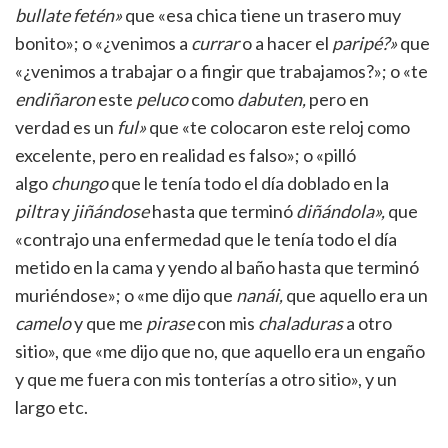
bullate
fetén»
que «esa chica tiene un trasero muy
bonito»; o «¿venimos a
currar
o a hacer el
paripé?»
que
«¿venimos a trabajar o a fingir que trabajamos?»; o «te
endiñaron
este
peluco
como
dabuten,
pero en
verdad es un
ful»
que «te colocaron este reloj como
excelente, pero en realidad es falso»; o «pilló
algo
chungo
que le tenía todo el día doblado en la
piltra
y
jiñándose
hasta que terminó
diñándola»,
que
«contrajo una enfermedad que le tenía todo el día
metido en la cama y yendo al baño hasta que terminó
muriéndose»; o «me dijo que
nanái,
que aquello era un
camelo
y que me
pirase
con mis
chaladuras
a otro
sitio», que «me dijo que no, que aquello era un engaño
y que me fuera con mis tonterías a otro sitio», y un
largo etc.