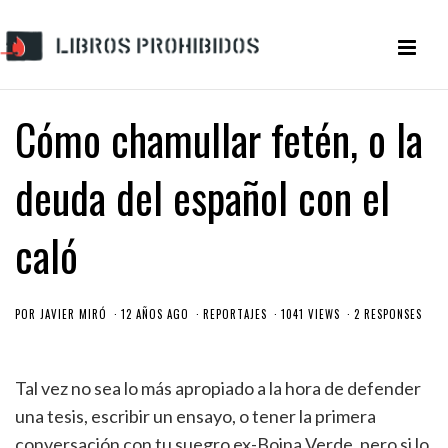
Cómo chamullar fetén, o la
deuda del español con el
caló
POR
JAVIER MIRÓ
12 AÑOS AGO
REPORTAJES
1041 VIEWS
2 RESPONSES
Tal vez no sea lo más apropiado a la hora de defender
una tesis, escribir un ensayo, o tener la primera
conversación con tu suegro ex-Boina Verde, pero si lo