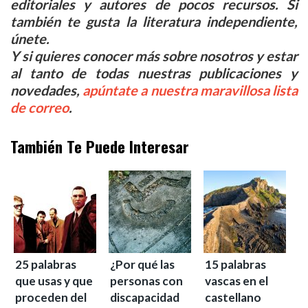
editoriales y autores de pocos recursos. Si
también te gusta la literatura independiente,
únete.
Y si quieres conocer más sobre nosotros y estar
al tanto de todas nuestras publicaciones y
novedades,
apúntate a nuestra maravillosa lista
de correo
.
También Te Puede Interesar
25 palabras
¿Por qué las
15 palabras
que usas y que
personas con
vascas en el
proceden del
discapacidad
castellano