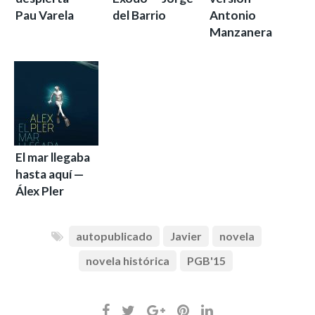
Pau Varela
del Barrio
Antonio
Manzanera
El mar llegaba
hasta aquí —
Álex Pler
autopublicado
Javier
novela
novela histórica
PGB'15