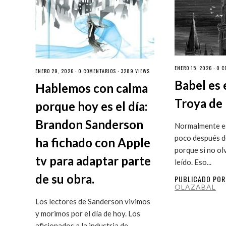
ENERO 15, 2026 ·
0 C
ENERO 29, 2026 ·
0 COMENTARIOS
· 3289 VIEWS
Babel es 
Hablemos con calma
Troya de 
porque hoy es el día:
Brandon Sanderson
Normalmente es
poco después de
ha fichado con Apple
porque si no ol
tv para adaptar parte
leído. Eso...
de su obra.
PUBLICADO PO
OLAZABAL
Los lectores de Sanderson vivimos
y morimos por el día de hoy. Los
aficionados a la industria de