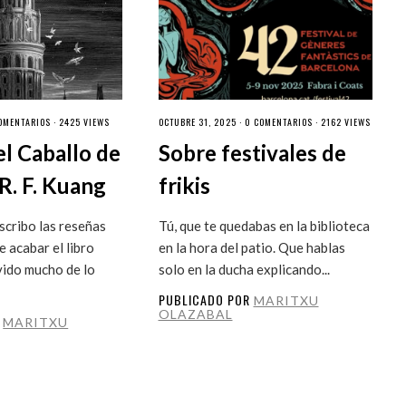
OMENTARIOS
· 2425 VIEWS
OCTUBRE 31, 2025 ·
0 COMENTARIOS
· 2162 VIEWS
el Caballo de
Sobre festivales de
R. F. Kuang
frikis
cribo las reseñas
Tú, que te quedabas en la biblioteca
 acabar el libro
en la hora del patio. Que hablas
vido mucho de lo
solo en la ducha explicando...
PUBLICADO POR
MARITXU
OLAZABAL
R
MARITXU