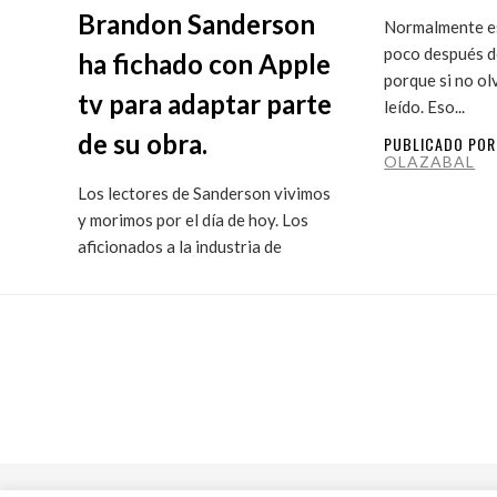
Brandon Sanderson
Normalmente es
poco después de
ha fichado con Apple
porque si no ol
tv para adaptar parte
leído. Eso...
de su obra.
PUBLICADO PO
OLAZABAL
Los lectores de Sanderson vivimos
y morimos por el día de hoy. Los
aficionados a la industria de
ficción...
PUBLICADO POR
MARITXU
OLAZABAL