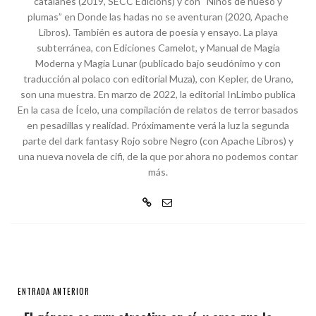
catalanes (2019, SECC Edicions) y con “Niños de hueso y
plumas” en Donde las hadas no se aventuran (2020, Apache
Libros). También es autora de poesía y ensayo. La playa
subterránea, con Ediciones Camelot, y Manual de Magia
Moderna y Magia Lunar (publicado bajo seudónimo y con
traducción al polaco con editorial Muza), con Kepler, de Urano,
son una muestra. En marzo de 2022, la editorial InLimbo publica
En la casa de Ícelo, una compilación de relatos de terror basados
en pesadillas y realidad. Próximamente verá la luz la segunda
parte del dark fantasy Rojo sobre Negro (con Apache Libros) y
una nueva novela de cifi, de la que por ahora no podemos contar
más.
ENTRADA ANTERIOR