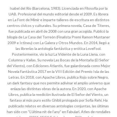
Isabel del Río (Barcelona, 1983). Licenciada en Filosofía por la
UAB. Profesional del mundo editorial desde el 2009. Es librera
en La Font de Mimir e imparte talleres de escritura en distintos
centros cívicos y culturales. Su primera novela, Casa de Títeres,
fue publicada en abril de 2008 con una gran acogida. Publicó la
bilogía de La Casa del Torreón (Finalista Premi Ramon Muntaner
2009 e Ictineu) con La Galera y Otros Mundos. En 2014, llegó a
las librerías la antología fantástica y erótica LoveFool.
Posteriormente, vio la luz La Vidente de la Luna Llena, con
Columna y Kailas. Su novela Las Bocas de la Montaña (El Señor
del Viento), con Ediciones Atlantis, fue galardonada como Mejor
Novela Fantástica 2017 en la VIII Edición del Premio Isla de las
Letras. En 2018, con Apache Libros, publica Rojo sobre Negro,
un dark fantasy que nos permite adivinar el amplio universo que
enlaza las distintas obras de la autora. En 2020, con Apache
Libros, publica la reedición ilustrada de El Señor del Viento, un
fantasy al más puro estilo Ghibli prologado por Sofía Rehi. Ha
publicado relatos en diversas antologías conjuntas, las últimas
han sido con “L’última nit de l’any” en Fabulari. Atles de rondalles