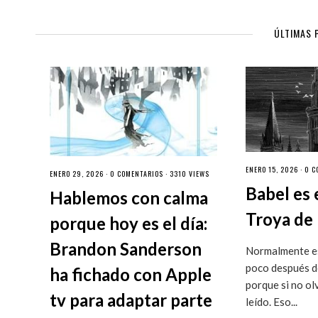
ÚLTIMAS 
ENERO 15, 2026 ·
0 C
ENERO 29, 2026 ·
0 COMENTARIOS
· 3310 VIEWS
Babel es 
Hablemos con calma
Troya de 
porque hoy es el día:
Brandon Sanderson
Normalmente es
poco después de
ha fichado con Apple
porque si no ol
tv para adaptar parte
leído. Eso...