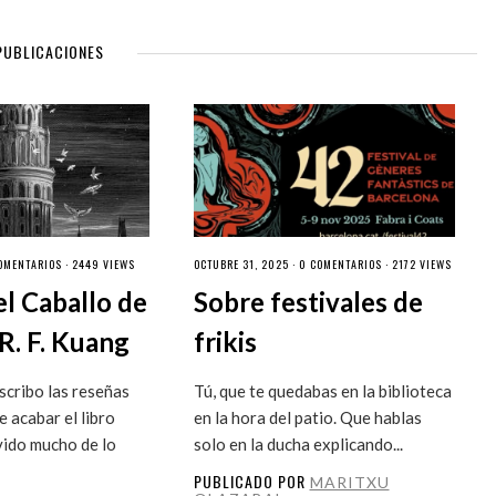
PUBLICACIONES
OMENTARIOS
· 2449 VIEWS
OCTUBRE 31, 2025 ·
0 COMENTARIOS
· 2172 VIEWS
el Caballo de
Sobre festivales de
R. F. Kuang
frikis
cribo las reseñas
Tú, que te quedabas en la biblioteca
 acabar el libro
en la hora del patio. Que hablas
vido mucho de lo
solo en la ducha explicando...
PUBLICADO POR
MARITXU