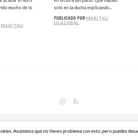
vido mucho de lo
solo en la ducha explicando...
PUBLICADO POR
MARITXU
OLAZABAL
R
MARITXU
Copyright © 2018 Libros Prohibidos •
Política de privacidad
ookies. Asumimos que no tienes problema con esto, pero puedes desact