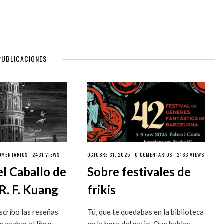
PUBLICACIONES
OMENTARIOS
· 2431 VIEWS
OCTUBRE 31, 2025 ·
0 COMENTARIOS
· 2163 VIEWS
el Caballo de
Sobre festivales de
R. F. Kuang
frikis
cribo las reseñas
Tú, que te quedabas en la biblioteca
 acabar el libro
en la hora del patio. Que hablas