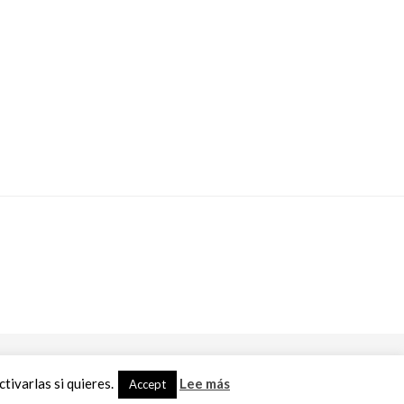
ivarlas si quieres.
Lee más
Accept