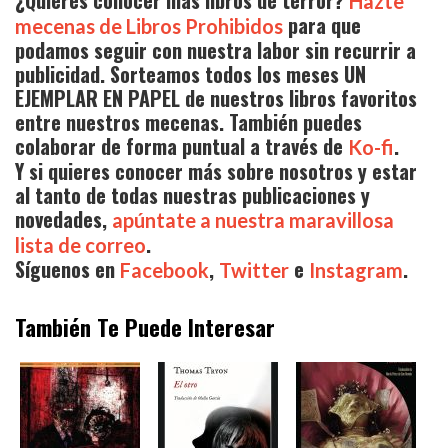
¿Quieres conocer más libros de terror?
Hazte
para que
mecenas de Libros Prohibidos
podamos seguir con nuestra labor sin recurrir a
publicidad. Sorteamos todos los meses UN
EJEMPLAR EN PAPEL de nuestros libros favoritos
entre nuestros mecenas. También puedes
colaborar de forma puntual a través de
.
Ko-fi
Y si quieres conocer más sobre nosotros y estar
al tanto de todas nuestras publicaciones y
novedades,
apúntate a nuestra maravillosa
.
lista de correo
Síguenos en
,
e
.
Facebook
Twitter
Instagram
También Te Puede Interesar