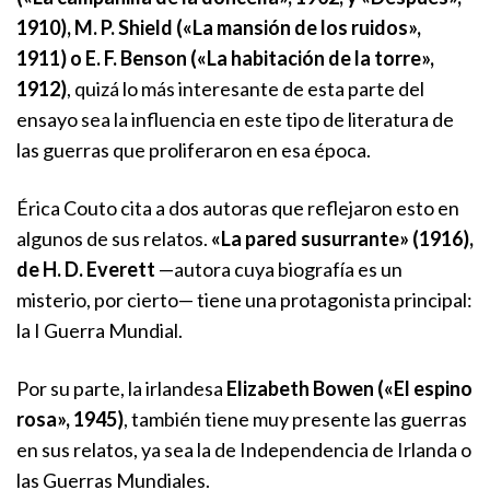
1910), M. P. Shield («La mansión de los ruidos»,
1911) o E. F. Benson («La habitación de la torre»,
1912)
, quizá lo más interesante de esta parte del
ensayo sea la influencia en este tipo de literatura de
las guerras que proliferaron en esa época.
Érica Couto cita a dos autoras que reflejaron esto en
algunos de sus relatos.
«La pared susurrante» (1916),
de H. D. Everett
—autora cuya biografía es un
misterio, por cierto— tiene una protagonista principal:
la I Guerra Mundial.
Por su parte, la irlandesa
Elizabeth Bowen («El espino
rosa», 1945)
, también tiene muy presente las guerras
en sus relatos, ya sea la de Independencia de Irlanda o
las Guerras Mundiales.