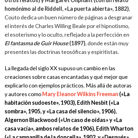
otros relatos) y Margaret Oliphant (con un relato
homónimo al de Riddell, «La puerta abierta», 1882)
,
Couto dedica un buen número de páginas a desgranar
el interés de Charles Willing Beale por el hipnotismo,
el esoterismo y lo oculto, reflejado a la perfección en
El fantasma de Guir House
(1897)
, donde están muy
presentes las doctrinas teosóficas y espiritistas.
La llegada del siglo XX supuso un cambio en las
creaciones sobre casas encantadas y qué mejor que
explicarlo con ejemplos prácticos. Más allá de autoras
y autores como
Mary Eleanor Wilkins Freeman
(«La
habitación sudoeste», 1903), Edith Nesbit («La
sombra», 1905, y «La casa del silencio», 1906),
Algernon Blackwood («Un caso de oídas» y «La
casa vacía», ambos relatos de 1906), Edith Wharton
(«La campanilla de la doncella», 1902, y «Después»,