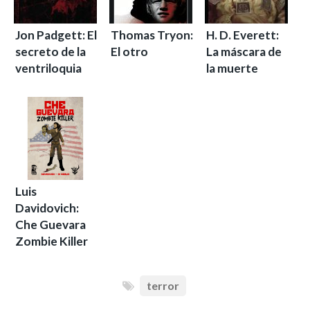
Jon Padgett: El
Thomas Tryon:
H. D. Everett:
secreto de la
El otro
La máscara de
ventriloquia
la muerte
Luis
Davidovich:
Che Guevara
Zombie Killer
terror