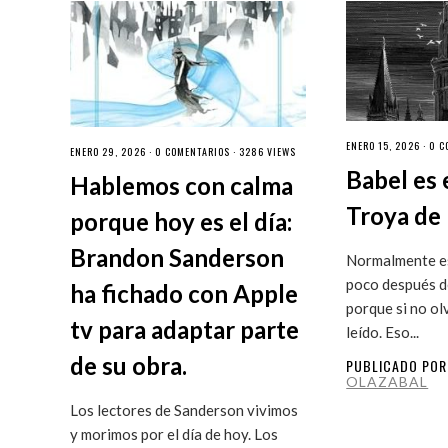
ENERO 15, 2026 ·
0 C
ENERO 29, 2026 ·
0 COMENTARIOS
· 3286 VIEWS
Babel es 
Hablemos con calma
Troya de 
porque hoy es el día:
Brandon Sanderson
Normalmente es
poco después de
ha fichado con Apple
porque si no ol
tv para adaptar parte
leído. Eso...
de su obra.
PUBLICADO PO
OLAZABAL
Los lectores de Sanderson vivimos
y morimos por el día de hoy. Los