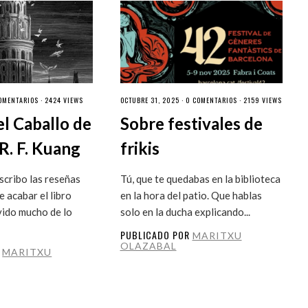
OMENTARIOS
· 2424 VIEWS
OCTUBRE 31, 2025 ·
0 COMENTARIOS
· 2159 VIEWS
el Caballo de
Sobre festivales de
R. F. Kuang
frikis
cribo las reseñas
Tú, que te quedabas en la biblioteca
 acabar el libro
en la hora del patio. Que hablas
vido mucho de lo
solo en la ducha explicando...
PUBLICADO POR
MARITXU
OLAZABAL
R
MARITXU