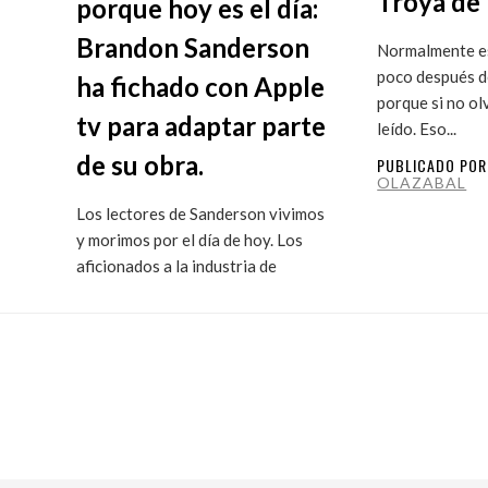
Troya de 
porque hoy es el día:
Brandon Sanderson
Normalmente es
poco después de
ha fichado con Apple
porque si no ol
tv para adaptar parte
leído. Eso...
de su obra.
PUBLICADO PO
OLAZABAL
Los lectores de Sanderson vivimos
y morimos por el día de hoy. Los
aficionados a la industria de
ficción...
PUBLICADO POR
MARITXU
OLAZABAL