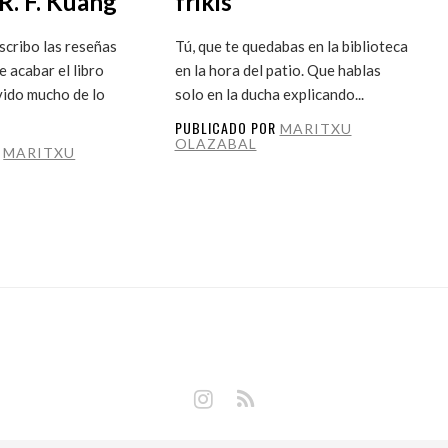
R. F. Kuang
frikis
cribo las reseñas
Tú, que te quedabas en la biblioteca
 acabar el libro
en la hora del patio. Que hablas
vido mucho de lo
solo en la ducha explicando...
PUBLICADO POR
MARITXU
OLAZABAL
R
MARITXU