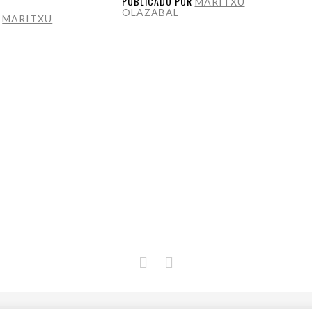
PUBLICADO POR
MARITXU
OLAZABAL
R
MARITXU