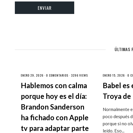
ÚLTIMAS 
ENERO 29, 2026 ·
0 COMENTARIOS
· 3296 VIEWS
ENERO 15, 2026 ·
0 C
Hablemos con calma
Babel es 
porque hoy es el día:
Troya de 
Brandon Sanderson
Normalmente es
ha fichado con Apple
poco después de
porque si no ol
tv para adaptar parte
leído. Eso...