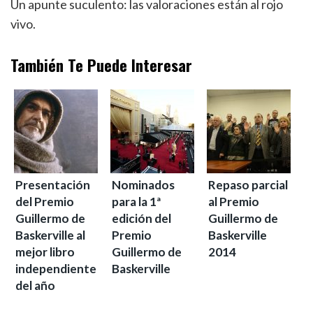
Un apunte suculento: las valoraciones están al rojo
vivo.
También Te Puede Interesar
Presentación
Nominados
Repaso parcial
del Premio
para la 1ª
al Premio
Guillermo de
edición del
Guillermo de
Baskerville al
Premio
Baskerville
mejor libro
Guillermo de
2014
independiente
Baskerville
del año