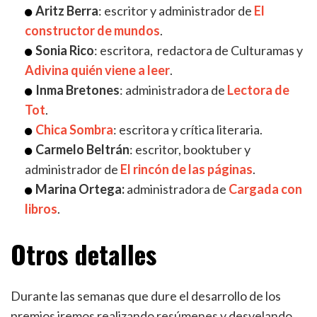
Aritz Berra
: escritor y administrador de
El
constructor de mundos
.
Sonia Rico
: escritora, redactora de Culturamas y
Adivina quién viene a leer
.
Inma Bretones
: administradora de
Lectora de
Tot
.
Chica Sombra
: escritora y crítica literaria.
Carmelo Beltrán
: escritor, booktuber y
administrador de
El rincón de las páginas
.
Marina Ortega:
administradora de
Cargada con
libros
.
Otros detalles
Durante las semanas que dure el desarrollo de los
premios iremos realizando resúmenes y desvelando