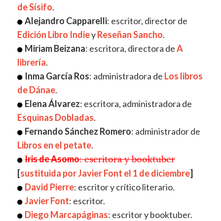
de Sísifo
.
Alejandro Capparelli
: escritor, director de
Edición Libro Indie
y
Reseñan Sancho
.
Miriam Beizana
: escritora, directora de
A
librería
.
Inma García Ros
: administradora de
Los libros
de Dánae
.
Elena Álvarez
: escritora, administradora de
Esquinas Dobladas
.
Fernando Sánchez Romero
: administrador de
Libros en el petate
.
Iris de Asomo
: escritora y booktuber
[
sustituida por Javier Font el 1 de diciembre
]
David Pierre
: escritor y crítico literario.
Javier Font
: escritor.
Diego Marcapáginas
: escritor y booktuber.