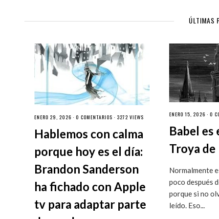
ÚLTIMAS 
ENERO 15, 2026 ·
0 C
ENERO 29, 2026 ·
0 COMENTARIOS
· 3272 VIEWS
Babel es 
Hablemos con calma
Troya de 
porque hoy es el día:
Brandon Sanderson
Normalmente es
poco después de
ha fichado con Apple
porque si no ol
tv para adaptar parte
leído. Eso...