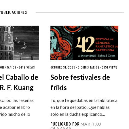
PUBLICACIONES
OMENTARIOS
· 2419 VIEWS
OCTUBRE 31, 2025 ·
0 COMENTARIOS
· 2151 VIEWS
el Caballo de
Sobre festivales de
R. F. Kuang
frikis
cribo las reseñas
Tú, que te quedabas en la biblioteca
 acabar el libro
en la hora del patio. Que hablas
vido mucho de lo
solo en la ducha explicando...
PUBLICADO POR
MARITXU
OLAZABAL