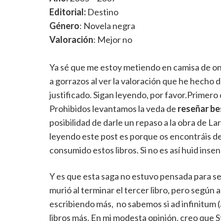
Editorial:
Destino
Género
: Novela negra
Valoración
: Mejor no
Ya sé que me estoy metiendo en camisa de on
a gorrazos al ver la valoración que he hecho 
justificado. Sigan leyendo, por favor.Primer
Prohibidos levantamos la veda de
reseñar be
posibilidad de darle un repaso a la obra de La
leyendo este post es porque os encontráis de
consumido estos libros. Si no es así huid insen
Y es que esta saga no estuvo pensada para se
murió al terminar el tercer libro, pero según 
escribiendo más, no sabemos si ad infinitum 
libros más. En mi modesta opinión, creo que 