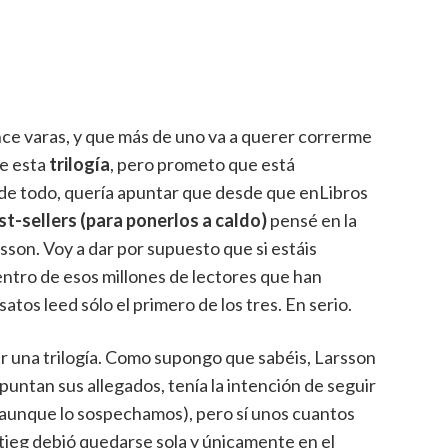
ce varas, y que más de uno va a querer correrme
de esta
trilogía
, pero prometo que está
o de todo, quería apuntar que desde que enLibros
st-sellers (para ponerlos a caldo)
pensé en la
rsson. Voy a dar por supuesto que si estáis
ntro de esos millones de lectores que han
satos leed sólo el primero de los tres. En serio.
r una trilogía. Como supongo que sabéis, Larsson
apuntan sus allegados, tenía la intención de seguir
(aunque lo sospechamos), pero sí unos cuantos
Stieg debió quedarse sola y únicamente en el