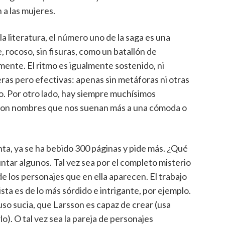
a las mujeres.
 la literatura, el número uno de la saga es una
, rocoso, sin fisuras, como un batallón de
ente. El ritmo es igualmente sostenido, ni
ras pero efectivas: apenas sin metáforas ni otras
no. Por otro lado, hay siempre muchísimos
s con nombres que nos suenan más a una cómoda o
ta, ya se ha bebido 300 páginas y pide más. ¿Qué
ntar algunos. Tal vez sea por el completo misterio
de los personajes que en ella aparecen. El trabajo
sta es de lo más sórdido e intrigante, por ejemplo.
uso sucia, que Larsson es capaz de crear (usa
lo). O tal vez sea la pareja de personajes