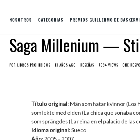
NOSOTROS
CATEGORIAS
PREMIOS GUILLERMO DE BASKERVI
Saga Millenium — Sti
POR
LIBROS PROHIBIDOS
13 AÑOS AGO
RESEÑAS
7694 VIEWS
ONE RESP
Título original:
Män som hatar kvinnor (Los h
som lekte med elden (La chica que soñaba con 
som sprängdes (La reina en el palacio de las c
Idioma original:
Sueco
Año:
2005 – 2007