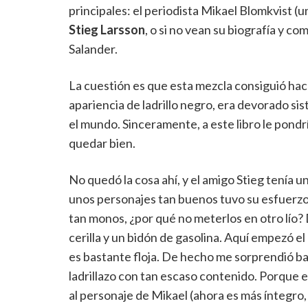
principales: el periodista Mikael Blomkvist 
Stieg Larsson
, o si no vean su biografía y co
Salander.
La cuestión es que esta mezcla consiguió hace
apariencia de ladrillo negro, era devorado s
el mundo. Sinceramente, a este libro le pond
quedar bien.
No quedó la cosa ahí, y el amigo Stieg tenía 
unos personajes tan buenos tuvo su esfuerzo,
tan monos, ¿por qué no meterlos en otro lío?
cerilla y un bidón de gasolina. Aquí empezó el 
es bastante floja. De hecho me sorprendió ba
ladrillazo con tan escaso contenido. Porque
al personaje de Mikael (ahora es más íntegro,