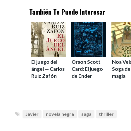
También Te Puede Interesar
El juego del
Orson Scott
Noa Vel
ángel — Carlos
Card: El juego
Soga de
Ruiz Zafón
de Ender
magia
Javier
novela negra
saga
thriller