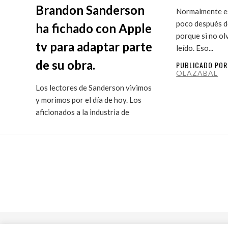
Brandon Sanderson
Normalmente es
poco después de
ha fichado con Apple
porque si no ol
tv para adaptar parte
leído. Eso...
de su obra.
PUBLICADO PO
OLAZABAL
Los lectores de Sanderson vivimos
y morimos por el día de hoy. Los
aficionados a la industria de
ficción...
PUBLICADO POR
MARITXU
OLAZABAL