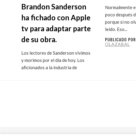
Brandon Sanderson
Normalmente es
poco después de
ha fichado con Apple
porque si no ol
tv para adaptar parte
leído. Eso...
de su obra.
PUBLICADO PO
OLAZABAL
Los lectores de Sanderson vivimos
y morimos por el día de hoy. Los
aficionados a la industria de
ficción...
PUBLICADO POR
MARITXU
OLAZABAL