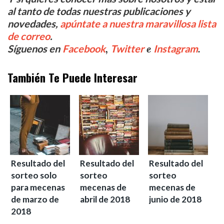
al tanto de todas nuestras publicaciones y
novedades,
apúntate a nuestra maravillosa lista
de correo
.
,
e
.
Síguenos en
Facebook
Twitter
Instagram
También Te Puede Interesar
Resultado del
Resultado del
Resultado del
sorteo solo
sorteo
sorteo
para mecenas
mecenas de
mecenas de
de marzo de
abril de 2018
junio de 2018
2018