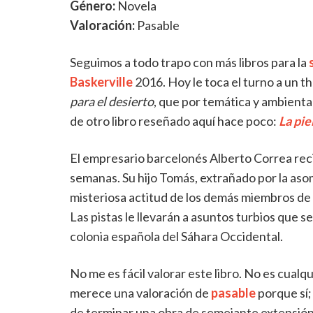
Género:
Novela
Valoración:
Pasable
Seguimos a todo trapo con más libros para la
Baskerville
2016. Hoy le toca el turno a un t
para el desierto
, que por temática y ambient
de otro libro reseñado aquí hace poco:
La piel
El empresario barcelonés Alberto Correa rec
semanas. Su hijo Tomás, extrañado por la aso
misteriosa actitud de los demás miembros de s
Las pistas le llevarán a asuntos turbios que 
colonia española del Sáhara Occidental.
No me es fácil valorar este libro. No es cualq
merece una valoración de
pasable
porque sí;
de terminar una obra de semejante extensión 