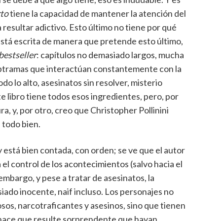
rto
tiene la capacidad de mantener la atención del
 a resultar adictivo. Esto último no tiene por qué
está escrita de manera que pretende esto último,
bestseller
: capítulos no demasiado largos, mucha
ubtramas que interactúan constantemente con la
do lo alto, asesinatos sin resolver, misterio
 libro tiene todos esos ingredientes, pero, por
ra, y, por otro, creo que Christopher Pollinini
 todo bien.
y está bien contada, con orden; se ve que el autor
a el control de los acontecimientos (salvo hacia el
embargo, y pese a tratar de asesinatos, la
iado inocente, naif incluso. Los personajes no
sos, narcotraficantes y asesinos, sino que tienen
o hace que resulte sorprendente que hayan