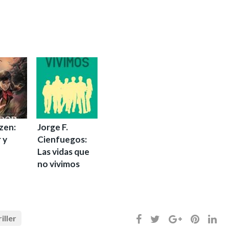
zen:
Jorge F.
 y
Cienfuegos:
Las vidas que
no vivimos
riller