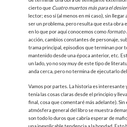
cierto que
Cuatro muertos más para el desie
lector; eso sí (al menos en mi caso), sin llegar
ser un problema, pero resulta que esta obra 
en lo que por aquí conocemos como
formato 
acción, cambios constantes de personaje, s
trama principal, episodios que terminan por to
mantenido desde una época anterior, etc. Este
un lado, yo no soy muy de este tipo de literatu
anda cerca, pero no termina de ejecutarlo del
Vamos por partes. La historia es interesante 
tenía las cosas claras desde el principio y llev
final, cosa que comentaré más adelante). Sin 
atmósfera general del libro se muestra demas
son todo lo duros que cabría esperar de mafio
una inexplicable tendencia a la bondad. Est