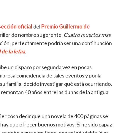
sección oficial
del
Premio Guillermo de
hriller de nombre sugerente,
Cuatro muertos más
ación, perfectamente podría ser una continuación
 de la lefaa
.
ibe un disparo por segunda vez en pocas
mbrosa coincidencia de tales eventos y por la
u familia, decide investigar qué está ocurriendo.
se remontan 40 años entre las dunas de la antigua
uier cosa decir que una novela de 400 páginas se
 hay que ofrecer buenos motivos. Si he sido capaz
se debe a que algo tiene, eso es indudable. Y es