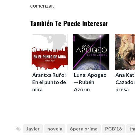
comenzar.
También Te Puede Interesar
Arantxa Rufo:
Luna: Apogeo
Ana Kat
En el punto de
— Rubén
Cazador
mira
Azorín
presa
Javier
novela
ópera prima
PGB'16
th