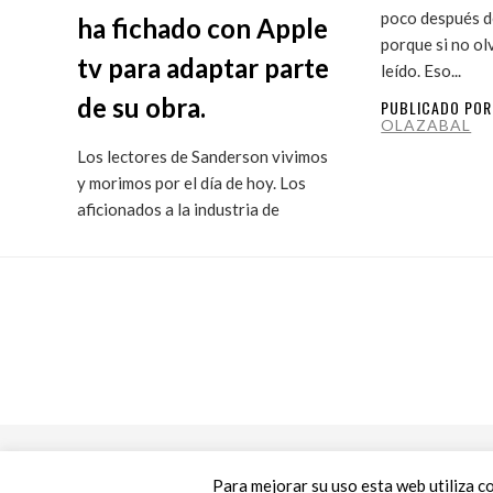
poco después de
ha fichado con Apple
porque si no ol
tv para adaptar parte
leído. Eso...
de su obra.
PUBLICADO PO
OLAZABAL
Los lectores de Sanderson vivimos
y morimos por el día de hoy. Los
aficionados a la industria de
ficción...
PUBLICADO POR
MARITXU
OLAZABAL
Para mejorar su uso esta web utiliza c