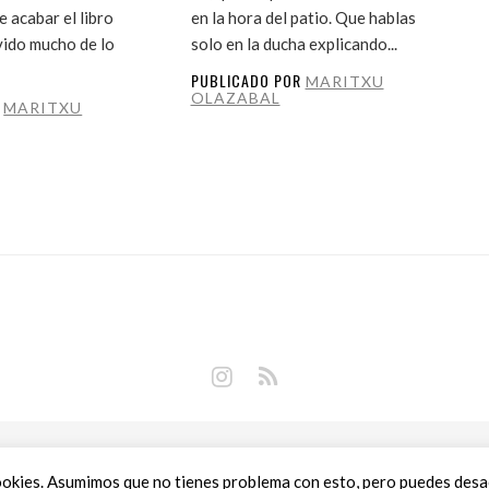
 acabar el libro
en la hora del patio. Que hablas
vido mucho de lo
solo en la ducha explicando...
PUBLICADO POR
MARITXU
OLAZABAL
R
MARITXU
Copyright © 2018 Libros Prohibidos •
Política de privacidad
ookies. Asumimos que no tienes problema con esto, pero puedes desact