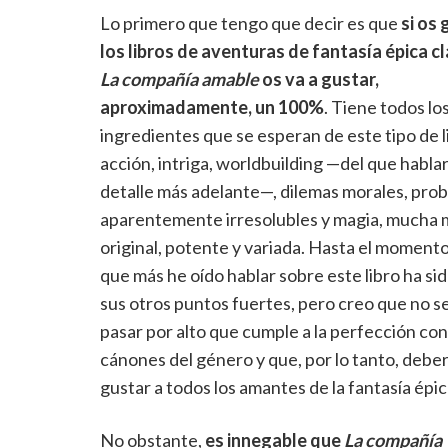
Lo primero que tengo que decir es que
si os
los libros de aventuras de fantasía épica cl
La compañía amable
os va a gustar,
aproximadamente, un 100%
. Tiene todos lo
ingredientes que se esperan de este tipo de l
acción, intriga, worldbuilding —del que habla
detalle más adelante—, dilemas morales, pro
aparentemente irresolubles y magia, mucha 
original, potente y variada. Hasta el momento
que más he oído hablar sobre este libro ha si
sus otros puntos fuertes, pero creo que no s
pasar por alto que cumple a la perfección con
cánones del género y que, por lo tanto, deber
gustar a todos los amantes de la fantasía épic
No obstante,
es innegable que
La compañía