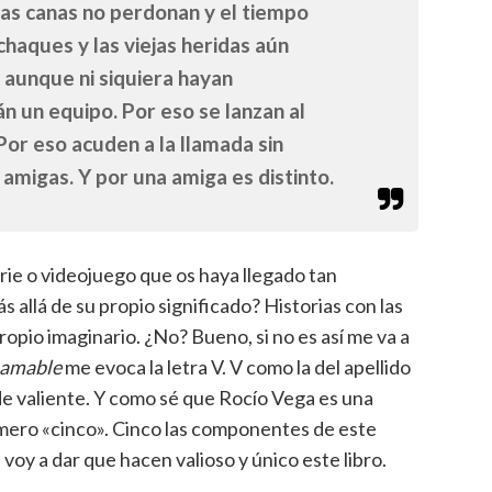
las canas no perdonan y el tiempo
chaques y las viejas heridas aún
 aunque ni siquiera hayan
n un equipo. Por eso se lanzan al
or eso acuden a la llamada sin
 amigas. Y por una amiga es distinto.
erie o videojuego que os haya llegado tan
allá de su propio significado? Historias con las
opio imaginario. ¿No? Bueno, si no es así me va a
 amable
me evoca la letra V. V como la del apellido
 de valiente. Y como sé que Rocío Vega es una
mero «cinco». Cinco las componentes de este
voy a dar que hacen valioso y único este libro.