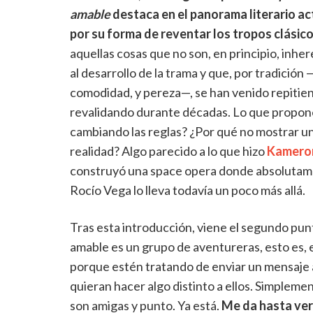
amable
destaca en el panorama literario ac
por su forma de reventar los tropos clásic
aquellas cosas que no son, en principio, inhe
al desarrollo de la trama y que, por tradición 
comodidad, y pereza—, se han venido repitie
revalidando durante décadas. Lo que propone
cambiando las reglas? ¿Por qué no mostrar una
realidad? Algo parecido a lo que hizo
Kameron
construyó una space opera donde absolutame
Rocío Vega lo lleva todavía un poco más allá.
Tras esta introducción, viene el segundo pun
amable es un grupo de aventureras, esto es,
porque estén tratando de enviar un mensaje a
quieran hacer algo distinto a ellos. Simplem
son amigas y punto. Ya está.
Me da hasta verg