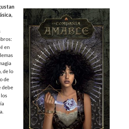
 gustan
ásica,
s
ibros:
ré en
blemas
magia
, de lo
do de
e debe
 los
ía
a.