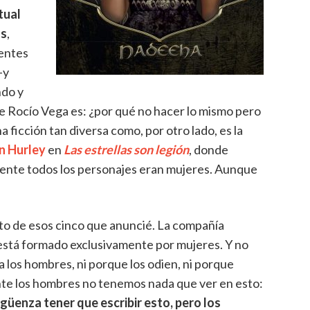
tual
os
,
rentes
—y
ndo y
 Rocío Vega es: ¿por qué no hacer lo mismo pero
 ficción tan diversa como, por otro lado, es la
 Hurley
en
Las estrellas son legión
, donde
nte todos los personajes eran mujeres. Aunque
to de esos cinco que anuncié. La compañía
 está formado exclusivamente por mujeres. Y no
 los hombres, ni porque los odien, ni porque
ente los hombres no tenemos nada que ver en esto:
üenza tener que escribir esto, pero los