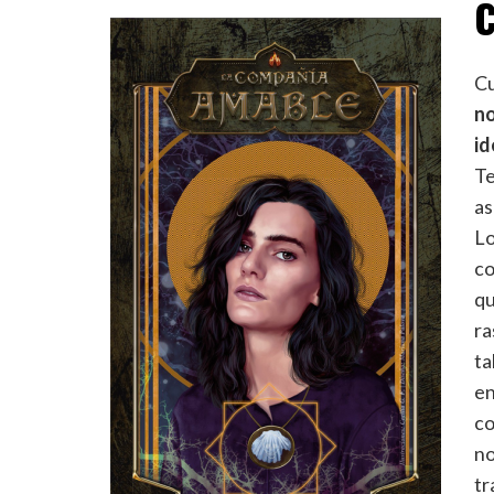
C
Cu
no
id
Te
as
Lo
co
qu
ra
ta
en
co
no
tr