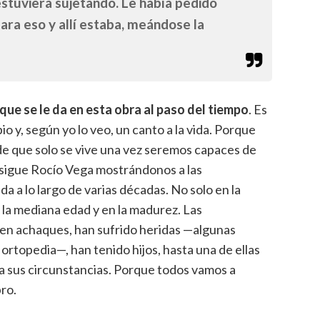
 estuviera sujetando. Le había pedido
para eso y allí estaba, meándose la
que se le da en esta obra al paso del tiempo
. Es
o y, según yo lo veo, un canto a la vida. Porque
de que solo se vive una vez seremos capaces de
sigue Rocío Vega mostrándonos a las
a a lo largo de varias décadas. No solo en la
 la mediana edad y en la madurez. Las
enen achaques, han sufrido heridas —algunas
rtopedia—, han tenido hijos, hasta una de ellas
 a sus circunstancias. Porque todos vamos a
bro.