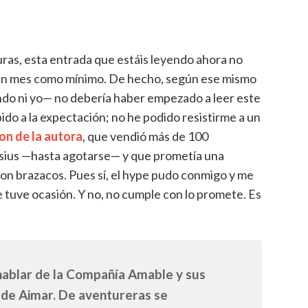
uras, esta entrada que estáis leyendo ahora no
un mes como mínimo. De hecho, según ese mismo
ndo ni yo— no debería haber empezado a leer este
do a la expectación; no he podido resistirme a un
on de la autora
, que vendió más de 100
elsius —hasta agotarse— y que prometía una
con brazacos. Pues sí, el hype pudo conmigo y me
tuve ocasión. Y no, no cumple con lo promete. Es
hablar de la Compañía Amable y sus
o de Aimar. De aventureras se