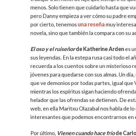
menos. Solo tienen que cuidarlo hasta que vue
pero Danny empieza a ver cómo su padre empie
por cierto, tenemos
una reseña
muy interesan
novela, sino que también la compara con su ad
El oso y el ruiseñor
de Katherine Arden
es u
sus leyendas. En la estepa rusa casi todo el año
recuerda a los cuentos sobre un misterioso re
jóvenes para quedarse con sus almas. Un día,
que ve demonios por todas partes, igual que Va
mientras los espíritus sigan haciendo ofrenda
helador que las ofrendas se detienen. De es
web, en ella Maritxu Olazabal nos habla de lo 
interesantes que podemos encontrarnos en é
Por último,
Vienen cuando hace frío
de Carlo