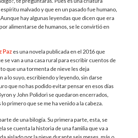
digo?, te preguntarás. Pues es una criatura
 espíritu malvado y que en un pasado fue humano,
 Aunque hay algunas leyendas que dicen que era
 por alimentarse de h
umanos, se le convirtió en
z Paz
es una novela publicada en el 2016 que
e se van a una casa rural para escribir cuentos de
nto que una tormenta de nieve les deja
n a lo suyo, escribiendo y leyendo, sin darse
uro que no has podido evitar pensar en esos días
 Byron y John Polidori se quedaron encerrados,
 lo primero que se me ha venido a la cabeza.
parte de una bilogía. Su primera parte, esta, se
a se cuenta la historia de una familia que va a
da aislado por la nieve durante seis meses, más o