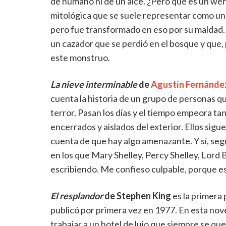
de humano ni de un alce. ¿Pero qué es un wén
mitológica que se suele representar como un
pero fue transformado en eso por su maldad.
un cazador que se perdió en el bosque y que,
este monstruo.
La nieve interminable
de
Agustín Fernánde
cuenta la historia de un grupo de personas qu
terror. Pasan los días y el tiempo empeora ta
encerrados y aislados del exterior. Ellos sigue
cuenta de que hay algo amenazante. Y sí, seg
en los que Mary Shelley, Percy Shelley, Lord
escribiendo. Me confieso culpable, porque es
El resplandor
de Stephen King
es la primera 
publicó por primera vez en 1977. En esta novel
trabajar a un hotel de lujo que siempre se que