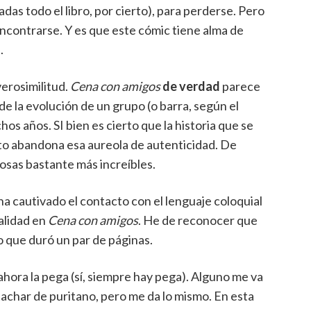
iadas todo el libro, por cierto), para perderse. Pero
encontrarse. Y es que este cómic tiene alma de
.
verosimilitud.
Cena con amigos
de verdad
parece
e la evolución de un grupo (o barra, según el
s años. SI bien es cierto que la historia que se
uto abandona esa aureola de autenticidad. De
sas bastante más increíbles.
ha cautivado el contacto con el lenguaje coloquial
alidad en
Cena con amigos
. He de reconocer que
lgo que duró un par de páginas.
ahora la pega (sí, siempre hay pega). Alguno me va
tachar de puritano, pero me da lo mismo. En esta