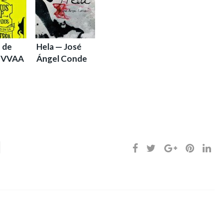
 de
Hela — José
— VVAA
Ángel Conde