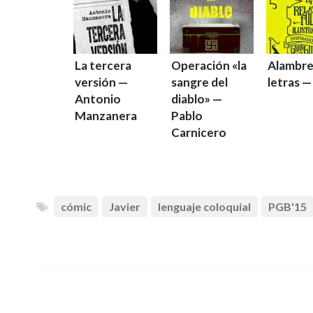
La tercera
Operación «la
Alambre
versión —
sangre del
letras 
Antonio
diablo» —
Manzanera
Pablo
Carnicero
cómic
Javier
lenguaje coloquial
PGB'15