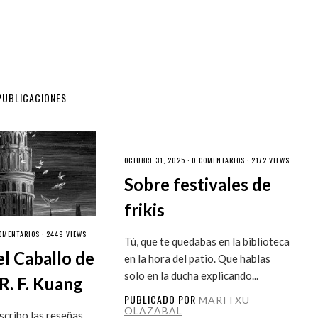
PUBLICACIONES
OCTUBRE 31, 2025 ·
0 COMENTARIOS
· 2172 VIEWS
Sobre festivales de
frikis
OMENTARIOS
· 2449 VIEWS
Tú, que te quedabas en la biblioteca
el Caballo de
en la hora del patio. Que hablas
solo en la ducha explicando...
R. F. Kuang
PUBLICADO POR
MARITXU
OLAZABAL
cribo las reseñas