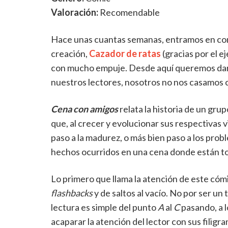
Valoración:
Recomendable
Hace unas cuantas semanas, entramos en cont
creación,
Cazador de ratas
(gracias por el e
con mucho empuje. Desde aquí queremos dar
nuestros lectores, nosotros no nos casamos 
Cena con amigos
relata la historia de un gr
que, al crecer y evolucionar sus respectivas vi
paso a la madurez, o más bien paso a los probl
hechos ocurridos en una cena donde están t
Lo primero que llama la atención de este cómic
flashbacks
y de saltos al vacío. No por ser un
lectura es simple del punto
A
al
C
pasando, a l
acaparar la atención del lector con sus filig