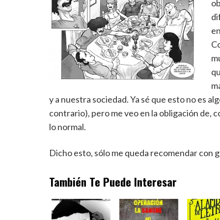
ob
di
en
Co
mu
qu
ma
y a nuestra sociedad. Ya sé que esto no es al
contrario), pero me veo en la obligación de, 
lo normal.
Dicho esto, sólo me queda recomendar con gus
También Te Puede Interesar