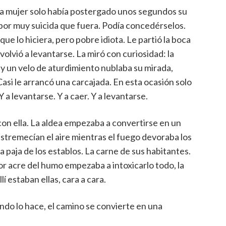
sa mujer solo había postergado unos segundos su
 por muy suicida que fuera. Podía concedérselos.
que lo hiciera, pero pobre idiota. Le partió la boca
 volvió a levantarse. La miró con curiosidad: la
 y un velo de aturdimiento nublaba su mirada,
Casi le arrancó una carcajada. En esta ocasión solo
 Y a levantarse. Y a caer. Y a levantarse.
con ella. La aldea empezaba a convertirse en un
tremecían el aire mientras el fuego devoraba los
a paja de los establos. La carne de sus habitantes.
lor acre del humo empezaba a intoxicarlo todo, la
lí estaban ellas, cara a cara.
ando lo hace, el camino se convierte en una