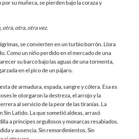
por su muñeca, se pierden bajo la coraza y
 otra, otra, otra vez.
lágrimas, se convierten en un turbio borrón. Llora
atido. Como un niño perdido en el mercado de una
arecer su barco bajo las aguas de una tormenta,
arzada en el pico de un pájaro.
 esta de armadura, espada, sangre y cólera. Esa es
ioses le otorgaron la destreza, el arrojo y la
rrera al servicio de la peor de las tiranías. La
 Sin Latido. La que sometió aldeas, arrasó
dilla a príncipes orgullosos y monarcas resabiados.
dida y ausencia. Sin remordimientos. Sin
 sí otra vez.