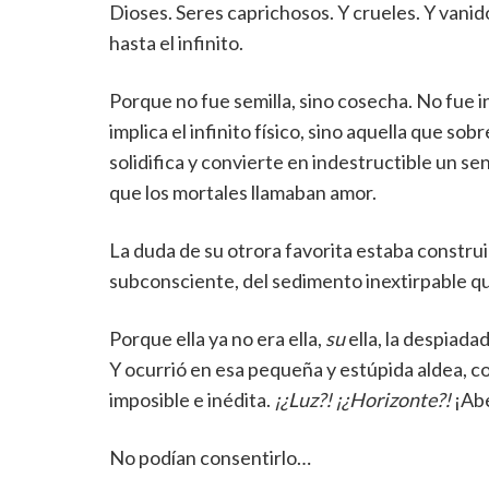
Dioses. Seres caprichosos. Y crueles. Y vanid
hasta el infinito.
Porque no fue semilla, sino cosecha. No fue i
implica el infinito físico, sino aquella que sob
solidifica y convierte en indestructible un se
que los mortales llamaban amor.
La duda de su otrora favorita estaba construid
subconsciente, del sedimento inextirpable q
Porque ella ya no era ella,
su
ella, la despiada
Y ocurrió en esa pequeña y estúpida aldea, c
imposible e inédita.
¡¿Luz?! ¡¿Horizonte?!
¡Abe
No podían consentirlo…