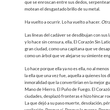
que se enroscan entre sus dedos, serpentean 
motean el desgastado brillo de su metal.
Ha vuelto a ocurrir. Lo ha vuelto a hacer.
Otra,
Las líneas del cadáver se desdibujan con sus 
y lo hace sin censura, ella, El Corazón Sin L
gran ciudad, como una capitana que ve desap
como un árbol que ve alejarse su simiente eng
Lo hace porque ella ya no es ella, no al menos
la ella que una vez fue, aquella a quienes los d
inmoralidad que la convertirían en la mejor gue
Mano de Hierro. El Puño de Fuego. El Corazón
ciudades, desplazó fronteras e hizo hincar ro
La que dejó a su paso muerte, desolación, pér
vacilación. Porque sí. Porque la guerra. Porque