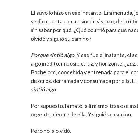
El suyo lo hizo en ese instante. Era menuda, j
se dio cuenta con un simple vistazo; de la úl
sin saber por qué. ¿Qué ocurrió para que nada
olvidó y siguió su camino?
Porque sintió algo
. Y ese fue el instante, el 
algo inédito, imposible: luz, y horizonte.
¿Luz,
Bachelord, concebida y entrenada para el com
de otros, derramada y consumada por ella. El
sintió algo.
Por supuesto, la mató; allí mismo, tras ese ins
urgente, dentro de ella. Y siguió su camino.
Pero no la olvidó.