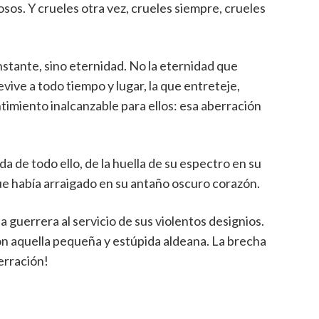
osos. Y crueles otra vez, crueles siempre, crueles
nstante, sino eternidad. No la eternidad que
revive a todo tiempo y lugar, la que entreteje,
ntimiento inalcanzable para ellos: esa aberración
a de todo ello, de la huella de su espectro en su
ue había arraigado en su antaño oscuro corazón.
da guerrera al servicio de sus violentos designios.
on aquella pequeña y estúpida aldeana. La brecha
rración!