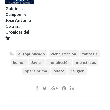
Gabriella
Campbell y
José Antonio
Cotrina:
Crónicas del
fin
autopublicado
ciencia ficción
fantasía
humor
Javier
metaficción
monstruos
ópera prima
relato
religión