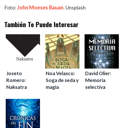
Foto:
John Moeses Bauan
. Unsplash
También Te Puede Interesar
Joseto
Noa Velasco:
David Olier:
Romero:
Soga de seda y
Memoria
Naksatra
magia
selectiva