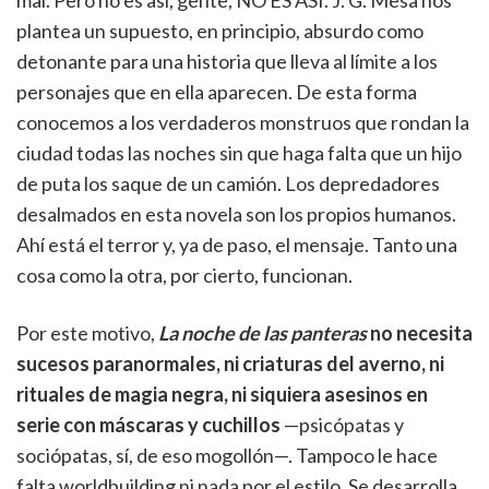
mal. Pero no es así, gente, NO ES ASÍ. J. G. Mesa nos
plantea un supuesto, en principio, absurdo como
detonante para una historia que lleva al límite a los
personajes que en ella aparecen. De esta forma
conocemos a los verdaderos monstruos que rondan la
ciudad todas las noches sin que haga falta que un hijo
de puta los saque de un camión. Los depredadores
desalmados en esta novela son los propios humanos.
Ahí está el terror y, ya de paso, el mensaje. Tanto una
cosa como la otra, por cierto, funcionan.
Por este motivo,
La noche de las panteras
no necesita
sucesos paranormales, ni criaturas del averno, ni
rituales de magia negra, ni siquiera asesinos en
serie con máscaras y cuchillos
—psicópatas y
sociópatas, sí, de eso mogollón—. Tampoco le hace
falta worldbuilding ni nada por el estilo. Se desarrolla