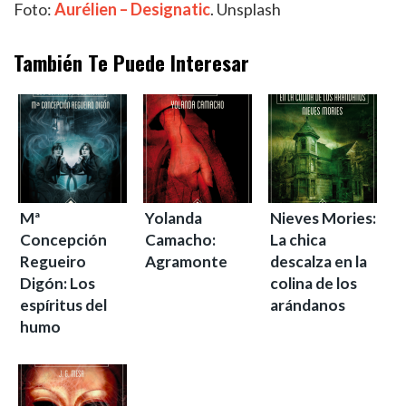
Foto:
Aurélien – Designatic
. Unsplash
También Te Puede Interesar
Mª
Yolanda
Nieves Mories:
Concepción
Camacho:
La chica
Regueiro
Agramonte
descalza en la
Digón: Los
colina de los
espíritus del
arándanos
humo