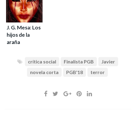
J. G. Mesa: Los
hijos de la
araña
crítica social
Finalista PGB
Javier
novela corta
PGB'18
terror