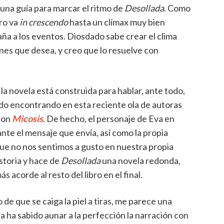
na guía para marcar el ritmo de
Desollada
. Como
ero va
in crescendo
hasta un clímax muy bien
ña a los eventos. Diosdado sabe crear el clima
nes que desea, y creo que lo resuelve con
la novela está construida para hablar, ante todo,
o encontrando en esta reciente ola de autoras
con
Micosis
. De hecho, el personaje de Eva en
nte el mensaje que envía, así como la propia
que no nos sentimos a gusto en nuestra propia
istoria y hace de
Desollada
una novela redonda,
 acorde al resto del libro en el final.
 de que se caiga la piel a tiras, me parece una
 ha sabido aunar a la perfección la narración con