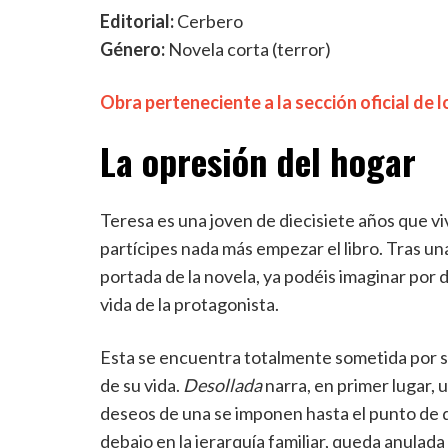
Editorial:
Cerbero
Género:
Novela corta (terror)
Obra perteneciente a la sección oficial de 
La opresión del hogar
Teresa es una joven de diecisiete años que v
partícipes nada más empezar el libro. Tras un
portada de la novela, ya podéis imaginar por
vida de la protagonista.
Esta se encuentra totalmente sometida por 
de su vida.
Desollada
narra, en primer lugar, un
deseos de una se imponen hasta el punto de qu
debajo en la jerarquía familiar, queda anula