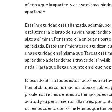
miedo a que la aparten, y es ese mismo miedo 
apartando.
Esta inseguridad está afianzada, además, por 
está gorda; a lo largo de su vida ha aprendido
algo a eliminar. Por tanto, ella en buena parte
apreciada. Estos sentimientos se agudizan c
una seguridad en sí misma que Teresa está muy 
aprendido a defenderse a través de la invisib
nada. Hasta que llega un punto en el que no
Diosdado utiliza todos estos factores a su favo
homofobia, así como muchos tópicos sobre agr
problemas reales de nuestro tiempo, pues son
actitud y su pensamiento. Ella no es, por tant
daremos cuenta conforme leamos que también 