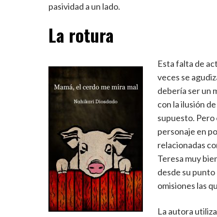
pasividad a un lado.
La rotura
Esta falta de ac
veces se agudiz
debería ser un 
con la ilusión d
supuesto. Pero 
personaje en po
relacionadas co
Teresa muy bien 
desde su punto d
omisiones las qu
La autora utili