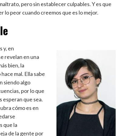
maltrato, pero sin establecer culpables. Y es que
r lo peor cuando creemos que es lo mejor.
le
 y, en
se revelan en una
ás bien, la
 hace mal. Ella sabe
n siendo algo
uencias, por lo que
s esperan que sea.
cubra cómo es en
uedarse
 que la
eja de la gente por