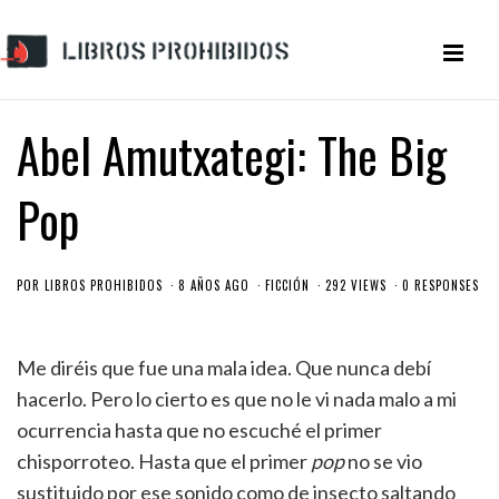
Abel Amutxategi: The Big
Pop
POR
LIBROS PROHIBIDOS
8 AÑOS AGO
FICCIÓN
292 VIEWS
0 RESPONSES
Me diréis que fue una mala idea. Que nunca debí
hacerlo. Pero lo cierto es que no le vi nada malo a mi
ocurrencia hasta que no escuché el primer
chisporroteo. Hasta que el primer
pop
no se vio
sustituido por ese sonido como de insecto saltando