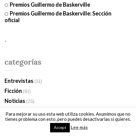
Premios Guillermo de Baskerville
Premios Guillermo de Baskerville: Sección
oficial
-
categorías
Entrevistas
(51)
Ficción
(61)
Noticias
(25)
Noticias PGB
(89)
Para mejorar su uso esta web utiliza cookies. Asumimos que no
tienes problema con esto, pero puedes desactivarlas si quieres.
Opinión
(3)
Lee más
Accept
Reportajes
(76)