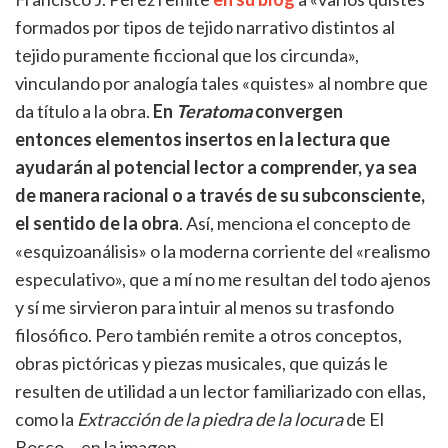
formados por tipos de tejido narrativo distintos al
tejido puramente ficcional que los circunda»,
vinculando por analogía tales «quistes» al nombre que
da título a la obra.
En
Teratoma
convergen
entonces elementos insertos en la lectura que
ayudarán al potencial lector a comprender, ya sea
de manera racional o a través de su subconsciente,
el sentido de la obra
. Así, menciona el concepto de
«esquizoanálisis» o la moderna corriente del «realismo
especulativo», que a mí no me resultan del todo ajenos
y sí me sirvieron para intuir al menos su trasfondo
filosófico. Pero también remite a otros conceptos,
obras pictóricas y piezas musicales, que quizás le
resulten de utilidad a un lector familiarizado con ellas,
como la
Extracción de la piedra de la locura
de El
Bosco —en la imagen—.