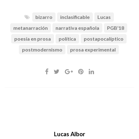
bizarro
inclasificable
Lucas
metanarración
narrativa española
PGB'18
poesía en prosa
política
postapocalíptico
postmodernismo
prosa experimental
Lucas Albor