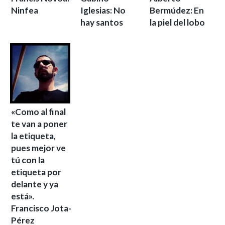
Ninfea
Iglesias: No
Bermúdez: En
hay santos
la piel del lobo
«Como al final
te van a poner
la etiqueta,
pues mejor ve
tú con la
etiqueta por
delante y ya
está».
Francisco Jota-
Pérez