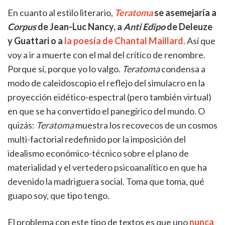
En cuanto al estilo literario,
Teratoma
se asemejaría a
Corpus
de Jean-Luc Nancy, a
Anti Edipo
de Deleuze
y Guattari o a
la poesía de Chantal Maillard
. Así que
voy a ir a muerte con el mal del crítico de renombre.
Porque sí, porque yo lo valgo.
Teratoma
condensa a
modo de caleidoscopio el reflejo del simulacro en la
proyección eidético-espectral (pero también virtual)
en que se ha convertido el panegírico del mundo. O
quizás:
Teratoma
muestra los recovecos de un cosmos
multi-factorial redefinido por la imposición del
idealismo económico-técnico sobre el plano de
materialidad y el vertedero psicoanalítico en que ha
devenido la madriguera social. Toma que toma, qué
guapo soy, que tipo tengo.
El problema con este tipo de textos es que uno
nunca